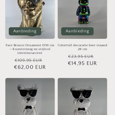
Aanbieding
Aanbieding
Face Bronze Ornament H50 cm
Colorfull decoratie beer staand
– Kunstzinnig en stijlvol
28 cm
interieuraccent
Normale
Aanbie
€23,95 EUR
Normale
Aanbiedingsprijs
€109,95 EUR
€14,95 EUR
prijs
€62,00 EUR
prijs