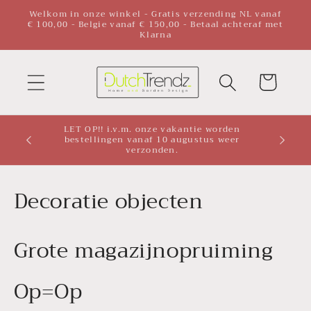
Meteen
Welkom in onze winkel - Gratis verzending NL vanaf
naar de
€ 100,00 - Belgie vanaf € 150,00 - Betaal achteraf met
Klarna
content
Winkelwagen
LET OP!! i.v.m. onze vakantie worden
bestellingen vanaf 10 augustus weer
verzonden.
C
Decoratie objecten
o
Grote magazijnopruiming
l
l
Op=Op
e