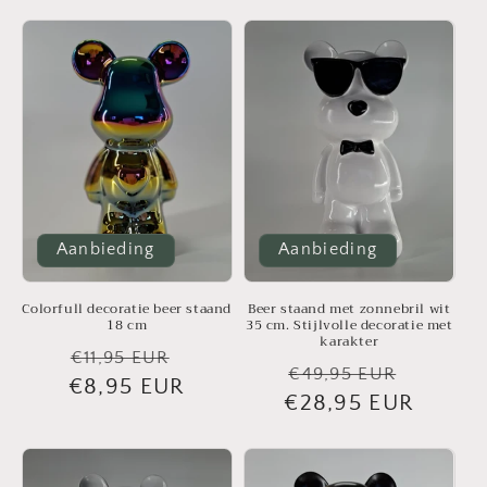
Aanbieding
Aanbieding
Colorfull decoratie beer staand
Beer staand met zonnebril wit
18 cm
35 cm. Stijlvolle decoratie met
karakter
Normale
Aanbiedingsprijs
€11,95 EUR
Normale
Aanbie
€49,95 EUR
€8,95 EUR
prijs
€28,95 EUR
prijs