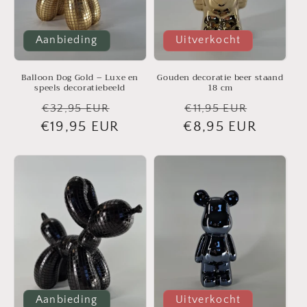
Aanbieding
Uitverkocht
Balloon Dog Gold – Luxe en
Gouden decoratie beer staand
speels decoratiebeeld
18 cm
Normale
Aanbiedingsprijs
Normale
Aanbied
€32,95 EUR
€11,95 EUR
€19,95 EUR
prijs
€8,95 EUR
prijs
Aanbieding
Uitverkocht