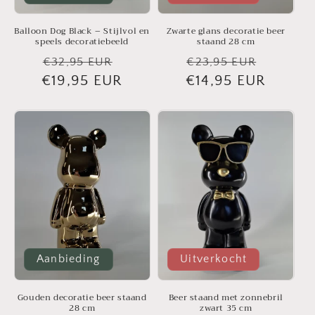
Balloon Dog Black – Stijlvol en
Zwarte glans decoratie beer
speels decoratiebeeld
staand 28 cm
Normale
Aanbiedingsprijs
Normale
Aanbie
€32,95 EUR
€23,95 EUR
€19,95 EUR
prijs
€14,95 EUR
prijs
Aanbieding
Uitverkocht
Gouden decoratie beer staand
Beer staand met zonnebril
28 cm
zwart 35 cm