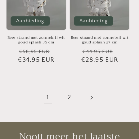
Aanbieding
Aanbieding
Beer staand met zonnebril wit
Beer staand met zonnebril wit
goud splash 35 cm
goud splash 27 cm
Normale
Aanbiedingsprijs
Normale
Aanbie
€58,95 EUR
€44,95 EUR
€34,95 EUR
prijs
€28,95 EUR
prijs
1
2
Nooit meer het laatste