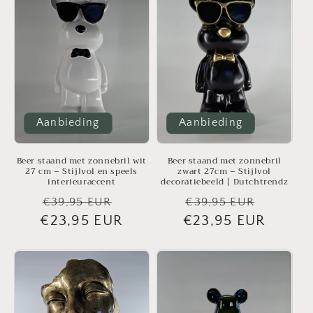
Aanbieding
Aanbieding
Beer staand met zonnebril wit
Beer staand met zonnebril
27 cm – Stijlvol en speels
zwart 27cm – Stijlvol
interieuraccent
decoratiebeeld | Dutchtrendz
Normale
Aanbiedingsprijs
Normale
Aanbie
€39,95 EUR
€39,95 EUR
€23,95 EUR
prijs
€23,95 EUR
prijs