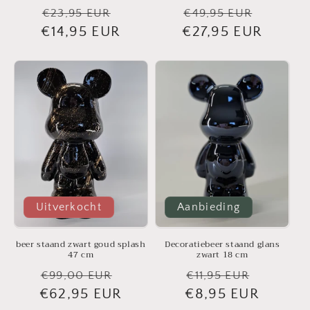
Normale
Aanbiedingsprijs
Normale
Aanbie
€23,95 EUR
€49,95 EUR
€14,95 EUR
prijs
€27,95 EUR
prijs
Uitverkocht
Aanbieding
beer staand zwart goud splash
Decoratiebeer staand glans
47 cm
zwart 18 cm
Normale
Aanbiedingsprijs
Normale
Aanbied
€99,00 EUR
€11,95 EUR
€62,95 EUR
prijs
€8,95 EUR
prijs