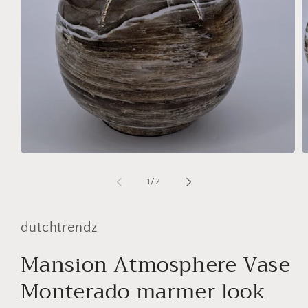
Media
M
1
2
openen
o
van
1
/
2
in
in
modaal
m
dutchtrendz
Mansion Atmosphere Vase
Monterado marmer look