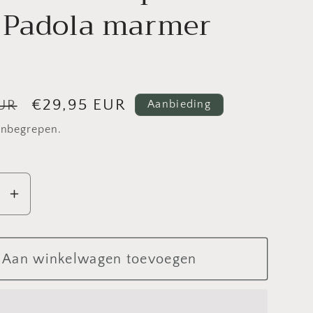
 Padola marmer
Aanbiedingsprijs
€29,95 EUR
EUR
Aanbieding
inbegrepen.
Aantal
en
verhogen
voor
n
Mansion
Aan winkelwagen toevoegen
here
atmosphere
Vase