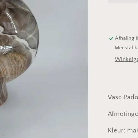
Padola
marme
look
Afhaling 
Meestal k
Winkelge
Vase Pad
Afmetingen
Kleur: ma