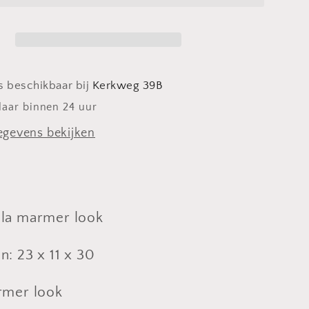
Padola
r
marmer
look
is beschikbaar bij
Kerkweg 39B
laar binnen 24 uur
gevens bekijken
ola marmer look
: 23 x 11 x 30
rmer look