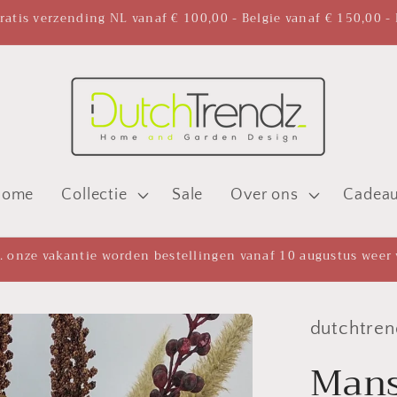
atis verzending NL vanaf € 100,00 - Belgie vanaf € 150,00 -
Home
Collectie
Sale
Over ons
Cadea
m. onze vakantie worden bestellingen vanaf 10 augustus weer
dutchtren
Mans