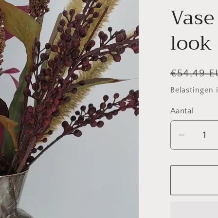
Vase
look
Normale
€54,49 
prijs
Belastingen 
Aantal
Aantal
verlag
voor
Mansio
atmosp
Vase