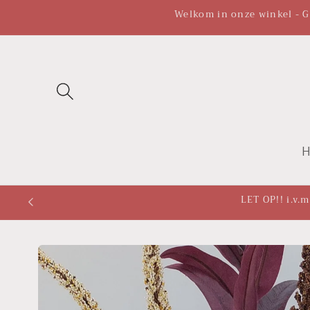
Meteen
Welkom in onze winkel - Gr
naar de
content
LET OP!! i.v.
Ga direct naar
productinformatie