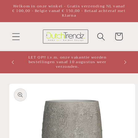
Meteen
Welkom in onze winkel - Gratis verzending NL vanaf
naar de
€ 100,00 - Belgie vanaf € 150,00 - Betaal achteraf met
Klarna
content
Winkelwagen
LET OP!! i.v.m. onze vakantie worden
bestellingen vanaf 10 augustus weer
verzonden.
a direct naar
roductinformatie