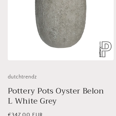
Media
1
openen
in
dutchtrendz
modaal
Pottery Pots Oyster Belon
L White Grey
Normale
€347,00 EUR