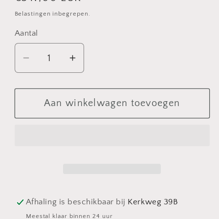
prijs
Belastingen inbegrepen.
Aantal
Aantal
Aantal
verlagen
verhogen
voor
voor
Pottery
Pottery
Aan winkelwagen toevoegen
Pots
Pots
Oyster
Oyster
Belon
Belon
L
L
White
White
Grey
Grey
Afhaling is beschikbaar bij
Kerkweg 39B
Meestal klaar binnen 24 uur