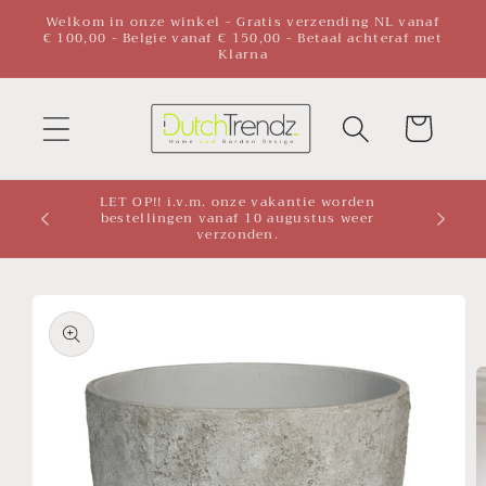
Meteen
Welkom in onze winkel - Gratis verzending NL vanaf
naar de
€ 100,00 - Belgie vanaf € 150,00 - Betaal achteraf met
Klarna
content
Winkelwagen
LET OP!! i.v.m. onze vakantie worden
bestellingen vanaf 10 augustus weer
verzonden.
a direct naar
roductinformatie