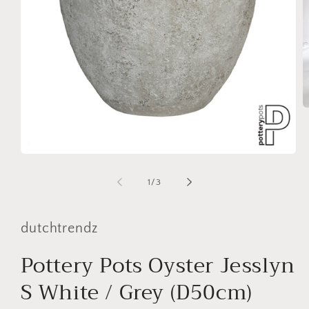
M
2
o
in
m
Media
1
openen
van
1
/
3
in
modaal
dutchtrendz
Pottery Pots Oyster Jesslyn
S White / Grey (D50cm)