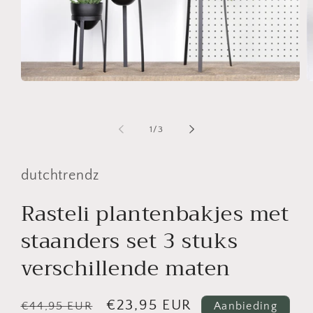
M
Media
2
1
o
openen
in
in
m
modaal
van
1
/
3
dutchtrendz
Rasteli plantenbakjes met
staanders set 3 stuks
verschillende maten
Normale
Aanbiedingsprijs
€23,95 EUR
€44,95 EUR
Aanbieding