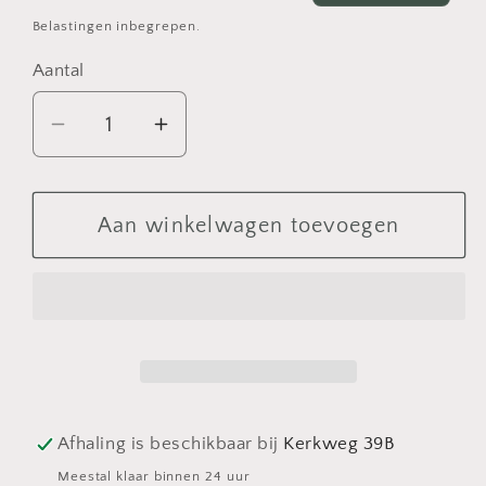
prijs
Belastingen inbegrepen.
Aantal
Aantal
Aantal
verlagen
verhogen
voor
voor
Rasteli
Rasteli
Aan winkelwagen toevoegen
plantenbakjes
plantenbakjes
met
met
staanders
staanders
set
set
3
3
stuks
stuks
verschillende
verschillende
Afhaling is beschikbaar bij
Kerkweg 39B
maten
maten
Meestal klaar binnen 24 uur