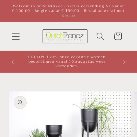
Meteen
Welkom in onze winkel - Gratis verzending NL vanaf
naar de
€ 100,00 - Belgie vanaf € 150,00 - Betaal achteraf met
Klarna
content
Winkelwagen
LET OP!! i.v.m. onze vakantie worden
bestellingen vanaf 10 augustus weer
verzonden.
a direct naar
roductinformatie